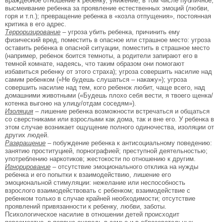
враждебное отношение к ребенку, унижение, в том числе публичное;
высмеивание ребенка за проявление естественных эмоций (любви,
горя и т.п.); превращение ребенка в «козла отпущения», постоянная
критика в его адрес.
Терроризирование
– угроза убить ребенка, причинить ему
физический вред, поместить в опасное или страшное место: угроза
оставить ребенка в опасной ситуации, поместить в страшное место
(например, ребенок боится темноты, а родители запирают его в
темной комнате, надеясь, что таким образом они помогают
избавиться ребенку от этого страха); угроза совершить насилие над
самим ребенком («Не будешь слушаться – накажу»); угроза
совершить насилие над тем, кого ребенок любит, чаще всего, над
домашними животными («Будешь плохо себя вести, я твоего щенка/
котенка выгоню на улицу/отдам соседям»).
Изоляция
– лишение ребенка возможности встречаться и общаться
со сверстниками или взрослыми как дома, так и вне его. У ребенка в
этом случае возникает ощущение полного одиночества, изоляции от
других людей.
Развращение
– побуждение ребенка к антисоциальному поведению:
занятию проституцией, порнографией; преступной деятельностью;
употреблению наркотиков; жестокости по отношению к другим.
Игнорирование
– отсутствие эмоционального отклика на нужды
ребенка и его попытки к взаимодействию, лишение его
эмоциональной стимуляции: нежелание или неспособность
взрослого взаимодействовать с ребенком; взаимодействие с
ребенком только в случае крайней необходимости; отсутствие
проявлений привязанности к ребенку, любви, заботы.
Психологическое насилие в отношении детей происходит