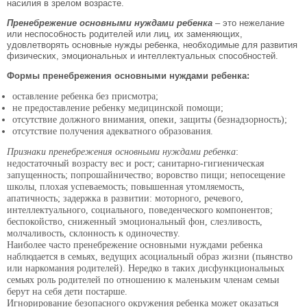
насилия в зрелом возрасте.
Пренебрежение основными нуждами ребенка
– это нежелание
или неспособность родителей или лиц, их заменяющих,
удовлетворять основные нужды ребенка, необходимые для развития
физических, эмоциональных и интеллектуальных способностей.
Формы пренебрежения основными нуждами ребенка:
оставление ребенка без присмотра;
не предоставление ребенку медицинской помощи;
отсутствие должного внимания, опеки, защиты (безнадзорность);
отсутствие получения адекватного образования.
Признаки пренебрежения основными нуждами ребенка
:
недостаточный возрасту вес и рост; санитарно-гигиеническая
запущенность; попрошайничество; воровство пищи; непосещение
школы, плохая успеваемость; повышенная утомляемость,
апатичность; задержка в развитии: моторного, речевого,
интеллектуального, социального, поведенческого компонентов;
беспокойство, сниженный эмоциональный фон, слезливость,
молчаливость, склонность к одиночеству.
Наиболее часто пренебрежение основными нуждами ребенка
наблюдается в семьях, ведущих асоциальный образ жизни (пьянство
или наркомания родителей). Нередко в таких дисфункциональных
семьях роль родителей по отношению к маленьким членам семьи
берут на себя дети постарше.
Игнорирование безопасного окружения ребенка может оказаться