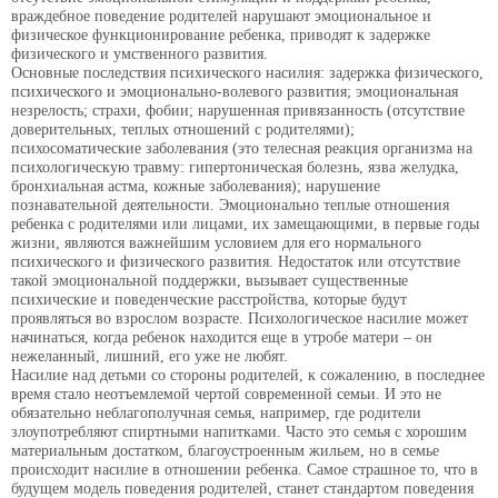
враждебное поведение родителей нарушают эмоциональное и
физическое функционирование ребенка, приводят к задержке
физического и умственного развития.
Основные последствия психического насилия: задержка физического,
психического и эмоционально-волевого развития; эмоциональная
незрелость; страхи, фобии; нарушенная привязанность (отсутствие
доверительных, теплых отношений с родителями);
психосоматические заболевания (это телесная реакция организма на
психологическую травму: гипертоническая болезнь, язва желудка,
бронхиальная астма, кожные заболевания); нарушение
познавательной деятельности. Эмоционально теплые отношения
ребенка с родителями или лицами, их замещающими, в первые годы
жизни, являются важнейшим условием для его нормального
психического и физического развития. Недостаток или отсутствие
такой эмоциональной поддержки, вызывает существенные
психические и поведенческие расстройства, которые будут
проявляться во взрослом возрасте. Психологическое насилие может
начинаться, когда ребенок находится еще в утробе матери – он
нежеланный, лишний, его уже не любят.
Насилие над детьми со стороны родителей, к сожалению, в последнее
время стало неотъемлемой чертой современной семьи. И это не
обязательно неблагополучная семья, например, где родители
злоупотребляют спиртными напитками. Часто это семья с хорошим
материальным достатком, благоустроенным жильем, но в семье
происходит насилие в отношении ребенка. Самое страшное то, что в
будущем модель поведения родителей, станет стандартом поведения