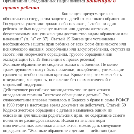
Конвенция о
Организации Объединенных Наций является
правах ребенка
.
Конвенция предусматривает
обязательство государства защитить детей от жестокого обращения.
Государства-участники должны обеспечивать, "чтобы ни один
ребенок не был подвергнут пыткам или другим жестоким,
бесчеловечным или унижающим достоинство видам обращения или
наказания” (п. "а” ст. 37). Статьей 19 Конвенции установлена
необходимость защиты прав ребенка от всех форм физического или
психического насилия, оскорбления или злоупотребления, отсутствия
заботы или небрежного обращения, грубого обращения или
эксплуатации (ст. 19 Конвенции о правах ребенка).
Жестокое обращение не сводится только к избиению. Не менее
травмирующими могут быть насмешки, оскорбления, унижающие
сравнения, необоснованная критика. Кроме того, это может быть
отвержение, холодность, оставление без психологической и
моральной поддержки.
Действующее российское законодательство не дает четкого
определения термина "жестокое обращение с детьми”. Это
словосочетание впервые появилось в Кодексе о браке и семье РСФСР
в 1969 году (в настоящее время документ не действует). Статьей 59
Кодекса жестокое обращение с детьми называлось одним из
оснований для лишения родительских прав, но содержание самого
понятия не расшифровывалось. Исходя из анализа норм
многочисленных законодательных актов, можно дать следующее
определение: "Жестокое обращение с детьми — действия (или