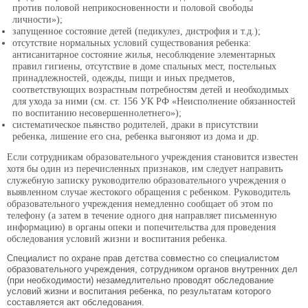
против половой неприкосновенности и половой свободы
личности»);
запущенное состояние детей (педикулез, дистрофия и т.д.);
отсутствие нормальных условий существования ребенка:
антисанитарное состояние жилья, несоблюдение элементарных
правил гигиены, отсутствие в доме спальных мест, постельных
принадлежностей, одежды, пищи и иных предметов,
соответствующих возрастным потребностям детей и необходимых
для ухода за ними (см. ст. 156 УК РФ «Неисполнение обязанностей
по воспитанию несовершеннолетнего»);
систематическое пьянство родителей, драки в присутствии
ребенка, лишение его сна, ребенка выгоняют из дома и др.
Если сотрудникам образовательного учреждения становится известен
хотя бы один из перечисленных признаков, им следует направить
служебную записку руководителю образовательного учреждения о
выявленном случае жестокого обращения с ребенком. Руководитель
образовательного учреждения немедленно сообщает об этом по
телефону (а затем в течение одного дня направляет письменную
информацию) в органы опеки и попечительства для проведения
обследования условий жизни и воспитания ребенка.
Специалист по охране прав детства совместно со специалистом
образовательного учреждения, сотрудником органов внутренних дел
(при необходимости) незамедлительно проводят обследование
условий жизни и воспитания ребенка, по результатам которого
составляется акт обследования.