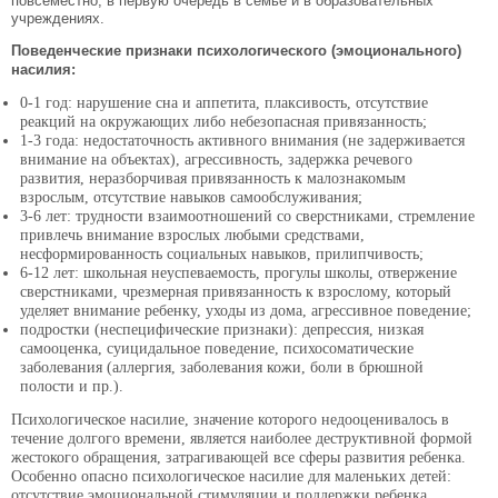
повсеместно, в первую очередь в семье и в образовательных
учреждениях.
Поведенческие признаки психологического (эмоционального)
насилия:
0-1 год: нарушение сна и аппетита, плаксивость, отсутствие
реакций на окружающих либо небезопасная привязанность;
1-3 года: недостаточность активного внимания (не задерживается
внимание на объектах), агрессивность, задержка речевого
развития, неразборчивая привязанность к малознакомым
взрослым, отсутствие навыков самообслуживания;
3-6 лет: трудности взаимоотношений со сверстниками, стремление
привлечь внимание взрослых любыми средствами,
несформированность социальных навыков, прилипчивость;
6-12 лет: школьная неуспеваемость, прогулы школы, отвержение
сверстниками, чрезмерная привязанность к взрослому, который
уделяет внимание ребенку, уходы из дома, агрессивное поведение;
подростки (неспецифические признаки): депрессия, низкая
самооценка, суицидальное поведение, психосоматические
заболевания (аллергия, заболевания кожи, боли в брюшной
полости и пр.).
Психологическое насилие, значение которого недооценивалось в
течение долгого времени, является наиболее деструктивной формой
жестокого обращения, затрагивающей все сферы развития ребенка.
Особенно опасно психологическое насилие для маленьких детей:
отсутствие эмоциональной стимуляции и поддержки ребенка,