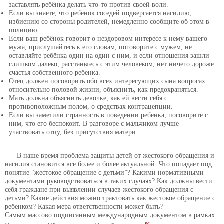
заставлять ребёнка делать что-то против своей воли.
Если вы знаете, что ребёнок соседей подвергается насилию,
избиению со стороны родителей, немедленно сообщите об этом в
полицию.
Если ваш ребёнок говорит о нездоровом интересе к нему вашего
мужа, прислушайтесь к его словам, поговорите с мужем, не
оставляйте ребёнка один на один с ним, и если отношения зашли
слишком далеко, расстаньтесь с этим человеком, нет ничего дороже
счастья собственного ребенка.
Отец должен поговорить обо всех интересующих сына вопросах
относительно половой жизни, объяснить, как предохраняться.
Мать должна объяснить девочке, как ей вести себя с
противоположным полом, о средствах контрацепции.
Если вы заметили странность в поведении ребенка, поговорите с
ним, что его беспокоит. В разговоре с мальчиком лучше
участвовать отцу, без присутствия матери.
В наше время проблема защиты детей от жестокого обращения и
насилия становится все более и более актуальной. Что попадает под
понятие "жестокое обращение с детьми”? Какими нормативными
документами руководствоваться в таких случаях? Как должны вести
себя граждане при выявлении случаев жестокого обращения с
детьми? Какие действия можно трактовать как жестокое обращение с
ребенком? Какая мера ответственности может быть?
Самым массово подписанным международным документом в рамках