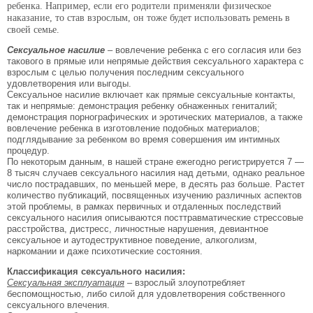
ребенка. Например, если его родители применяли физическое
наказание, то став взрослым, он тоже будет использовать ремень в
своей семье.
Сексуальное насилие
– вовлечение ребенка с его согласия или без
такового в прямые или непрямые действия сексуального характера с
взрослым с целью получения последним сексуального
удовлетворения или выгоды.
Сексуальное насилие включает как прямые сексуальные контакты,
так и непрямые: демонстрация ребенку обнаженных гениталий;
демонстрация порнографических и эротических материалов, а также
вовлечение ребенка в изготовление подобных материалов;
подглядывание за ребенком во время совершения им интимных
процедур.
По некоторым данным, в нашей стране ежегодно регистрируется 7 —
8 тысяч случаев сексуального насилия над детьми, однако реальное
число пострадавших, по меньшей мере, в десять раз больше. Растет
количество публикаций, посвященных изучению различных аспектов
этой проблемы, в рамках первичных и отдаленных последствий
сексуального насилия описываются посттравматические стрессовые
расстройства, дистресс, личностные нарушения, девиантное
сексуальное и аутодеструктивное поведение, алкоголизм,
наркомании и даже психотические состояния.
Классификация сексуального насилия:
Сексуальная эксплуатация
– взрослый злоупотребляет
беспомощностью, либо силой для удовлетворения собственного
сексуального влечения.