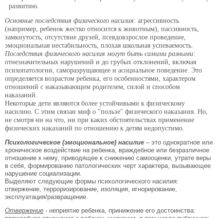
развитию.
Основные последствия физического насилия
: агрессивность
(например, ребенок жестко относится к животным), пассивность,
замкнутость, отсутствие друзей, псевдовзрослое проведение,
эмоциональная нестабильность, плохая школьная успеваемость.
Последствия физического насилия могут быть самими разными
:
отнезначительных нарушений и до грубых отклонений, включая
психопатологии, саморазрущающее и асоциальное поведение. Это
определяется возрастом ребенка, его особенностями, характером
отношений с наказывающим родителем, силой и способом
наказаний.
Некоторые дети являются более устойчивыми к физическому
насилию. С этим связан миф о "пользе" физического наказания. Но,
не смотря ни на что, ни при каких обстоятельствах применение
физических наказаний по отношению к детям недопустимо.
Психологическое (эмоциональное) насилие
– это однократное или
хроническое воздействие на ребенка, враждебное или безразличное
отношение к нему, приводящее к снижению самооценки, утрате веры
в себя, формированию патологических черт характера, вызывающее
нарушение социализации.
Выделяют следующие формы психологического насилия:
отвержение, терроризирование, изоляция, игнорирование,
эксплуатация/развращение.
Отвержение
- неприятие ребенка, принижение его достоинства: