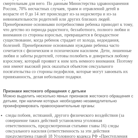
смертельным для него. По данным Министерства здравоохранения
России, 70% несчастных случаев, травм и отравлений детей в
возрасте от 0 до 14 лет происходит из-за недосмотра и из-за
невнимательности родителей или других близких людей.
Пренебрежение основными потребностями ребенка приводит к тому,
что детство из периода радостного, беззаботного, полного любви и
внимания со стороны взрослых, превращается в безрадостное
существование, когда ребенок страдает от холода, недоедания,
болезней. Пренебрежение основными нуждами ребенка часто
сочетается с физическим и психическим насилием. Дети, лишенные
любви и заботы родителей, готовы полюбить и довериться любому
взрослому, который проявит к ним хоть немного внимания. Поэтому
они имеют высокий риск оказаться объектом сексуального
посягательства со стороны педофилов, которые могут завоевать их
привязанность, делая небольшие подарки.
Признаки жестокого обращения с детьми
Можно выделить несколько явных признаков жестокого обращения с
детьми, при наличии которых необходимо незамедлительно
проинформировать правоохранительные органы:
следы побоев, истязаний, другого физического воздействия (за
совершение таких действий установлена уголовная
ответственность, предусмотренная статьями главы 16) следы
сексуального насилия (ответственность за эти действия
предусмотрена главой 18 Уголовного кодекса РФ «Преступления