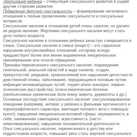
Эротизация ребенка
– стимуляция сексуального развития в ущерб
другим сторонам развития.
Подавление детской сексуальности
– формирование негативного
отношения к любым проявлениям сексуальности и сексуальных
интересов.
Сексуальное насилие в отношении детей очень скрытое, но далеко
не редкое явление. Жертвами сексуального насилия могут стать
дети любого возраста.
Сексуальное насилие в отношении ребенка зачастую совершается в
семье. Сексуальное насилие в семье (инцест) – это серьезное
нарушение внутрисемейных отношений, которому всегда
предшествует более или менее выраженное эмоциональное
пренебрежение или плохое обращение.
Признаки перенесенного сексуального насилия: повреждения
генитальной, анальной областей в виде синяков, ссадин,
припухлостей, разрывов, кровоизлияний или нарушения целостности
девственной плевы; заболевания, передающиеся половым путем;
инфекции мочевыводящих путей; энурез и/или энкопрез; нервно-
психические расстройства; психосоматические болезни
(необъяснимые хронические боли внизу живота, дерматиты и др.).
Основные последствия сексуального насилия: сексуализированное
поведение (например, интерес у ребенка к фильмам эротического и
порнографического характера, имитация полового акта с помощью
кукол); нарушение эмоционально-волевой сферы; неуверенность в
себе, заниженная самооценка; агрессивность (часто
немотивированная); нарушение познавательной деятельности.
Опыт сексуального насилия, перенесенного в детстве или
подростковом возрасте, повышает риск стать жертвой сексуального