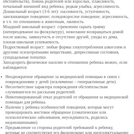
обстоятельств), боязнь родителей или взрослых, плаксивость,
печальный внешний вид ребенка, редкая улыбка, агрессивность.
Дошкольный возраст (3-6 лет): пассивность, уступчивость,
заискивающее поведение; псевдовзрослое поведение, агрессивность,
в т.ч. по отношению к животным, лживость.
Младший школьный возраст: стремление скрыть травму
(непереодевание на физкультуру), нежелание возвращаться домой
после школы, замкнутость и отсутствие друзей, уходы из дома,
плохая школьная успеваемость.
Подростковый возраст: любые формы злоупотребления алкоголем и
другими психотропными веществами, депрессивные состояния,
суицидальные попытки.
Заподозрить физическое насилие в отношении ребенка можно, если
наблюдаются:
Неоднократное обращение за медицинской помощью в связи с
повреждениями у детей (исключение – гиперактивные дети).
Несоответствие характера повреждения обстоятельствам
случившегося по рассказам родителей.
Немотивированный отказ родителей от обращения за медицинской
помощью для ребенка.
Наличие у ребенка особенностей поведения, которые могут
провоцировать жестокое обращение (соматические или
психологические заболевания, неусидчивость, родились
недоношенными).
Предъявление со стороны родителей требований к ребенку,
которые не соответствуют его физическому или интеллектуальному