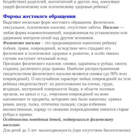
бездействие) родителей, воспитателей и других лиц, наносящее
ущерб физическому или психическому здоровью ребенка”.
Формы жестокого обращения
Выделяют несколько форм жестокого обращения: физическое,
сексуальное, психическое насилие, отсутствие заботы.
Насилие
—
любая форма взаимоотношений, направленная на установление или
удержание контроля силой над другим человеком.
Физическое насилие
– это преднамеренное нанесение ребенку
побоев, травм, повреждений, вследствие чего страдают его
физическое и психическое здоровье и развитие, в особо тяжких
случаях наступает летальный исход.
Признаки физического насилия: синяки; царапины и рубцы; ожоги;
ссадины; различного рода травмы. Наиболее распространенным
свидетельством физического насилия являются синяки (до 90% всех
повреждений). О неслучайном характере любых повреждений на теле
ребенка свидетельствует: их расположение на плечах, груди,
ягодицах, внутренней поверхности бедер, в области половых
органов, на щеках и т.д.; очертания повреждений на коже
напоминают те предметы, которыми они были нанесены: пряжка
ремня, шнур, палка, отпечатки пальцев; следы избиения
множественные, наряду со свежими повреждениями имеются старые
рубцы и шрамы.
Особенности поведения детей, подвергшихся физическому
насилию
:
Для детей до 3 лет: малоподвижность (при отсутствии биологических