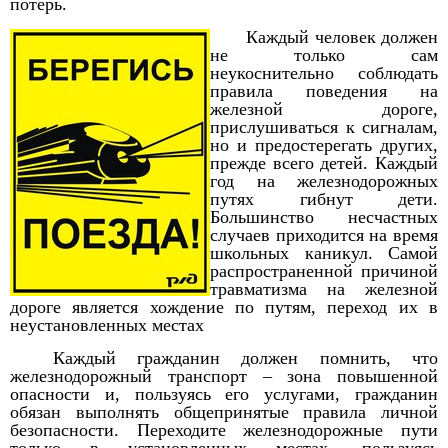
потерь.
Каждый человек должен
не только сам
неукоснительно соблюдать
правила поведения на
железной дороге,
прислушиваться к сигналам,
но и предостерегать других,
прежде всего детей. Каждый
год на железнодорожных
путях гибнут дети.
Большинство несчастных
случаев приходится на время
школьных каникул. Самой
распространенной причиной
травматизма на железной
дороге является хождение по путям, переход их в
неустановленных местах
Каждый гражданин должен помнить, что
железнодорожный транспорт – зона повышенной
опасности и, пользуясь его услугами, гражданин
обязан выполнять общепринятые правила личной
безопасности. Переходите железнодорожные пути