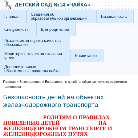
Перейти к основному содержанию
Skip to search
ДЕТСКИЙ САД №14 «ЧАЙКА»
Сведения об
Главная
Безопасность
образовательной организации
Специалисты
Для родителей
Независимая оценка качества
образования
Мониторинг качества оказания
Воспитание
услуг
Дополнительные
обязательные разделы сайта
Вы здесь
Главная
»
Безопасность
»
Безопасность детей на объектах железнодорожного
транспорта
Безопасность детей на объектах
железнодорожного транспорта
РОДИТЯМ О ПРАВИЛАХ
ПОВЕДЕНИЯ ДЕТЕЙ НА
ЖЕЛЕЗНОДОРОЖНОМ ТРАНСПОРТЕ И
ЖЕЛЕЗНОДОРОЖНЫХ ПУТЯХ