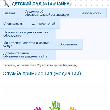
Перейти к основному содержанию
Skip to search
ДЕТСКИЙ САД №14 «ЧАЙКА»
Сведения об
Главная
Безопасность
образовательной организации
Специалисты
Для родителей
Независимая оценка качества
образования
Мониторинг качества оказания
Воспитание
услуг
Дополнительные
обязательные разделы сайта
Вы здесь
Главная
»
Для родителей
»
Служба примирения (медиации)
Служба примирения (медиации)