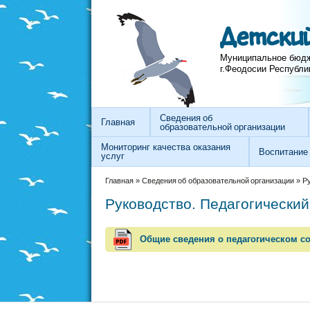
Перейти к основному содержанию
Skip to search
Детский
Муниципальное бюдж
г.Феодосии Республи
Сведения об
Главная
образовательной организации
Мониторинг качества оказания
Воспитание
услуг
Вы здесь
Главная
»
Сведения об образовательной организации
»
Ру
Руководство. Педагогический
Общие сведения о педагогическом с