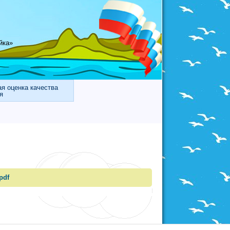
йка»
я оценка качества
я
pdf