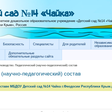
 сад №14 «Чайка»
етное дошкольное образовательное учреждение «Детский сад №14 «Ча
ки Крым», Россия
Независима
Безопасность
Специалисты
Для родителей
образовани
Дополнительные
обязательные разделы сайта
ководство. Педагогический (научно-педагогический) состав
 (научно-педагогический) состав
оставе МБДОУ Детский сад №14 Чайка г.Феодосии Республики Крым.