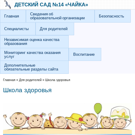
Перейти к основному содержанию
Skip to search
ДЕТСКИЙ САД №14 «ЧАЙКА»
Сведения об
Главная
Безопасность
образовательной организации
Специалисты
Для родителей
Независимая оценка качества
образования
Мониторинг качества оказания
Воспитание
услуг
Дополнительные
обязательные разделы сайта
Вы здесь
Главная
»
Для родителей
»
Школа здоровья
Школа здоровья