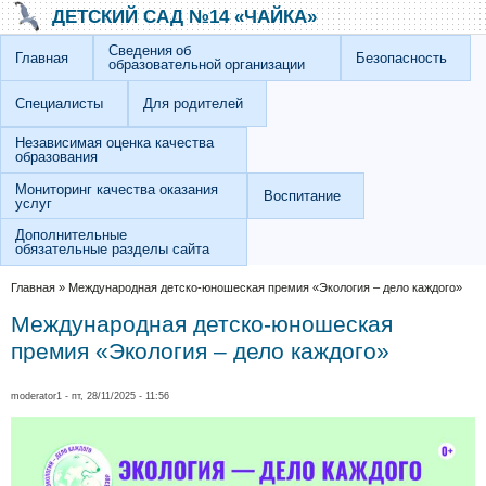
Перейти к основному содержанию
Skip to search
ДЕТСКИЙ САД №14 «ЧАЙКА»
Сведения об
Главная
Безопасность
образовательной организации
Специалисты
Для родителей
Независимая оценка качества
образования
Мониторинг качества оказания
Воспитание
услуг
Дополнительные
обязательные разделы сайта
Вы здесь
Главная
»
Международная детско-юношеская премия «Экология – дело каждого»
Международная детско-юношеская
премия «Экология – дело каждого»
moderator1
- пт, 28/11/2025 - 11:56