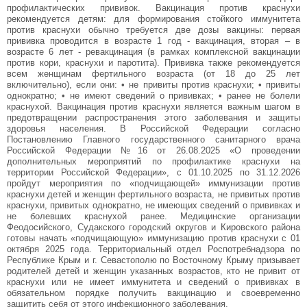
профилактических прививок. Вакцинация против краснухи
рекомендуется детям: для формирования стойкого иммунитета
против краснухи обычно требуется две дозы вакцины: первая
прививка проводится в возрасте 1 год - вакцинация, вторая – в
возрасте 6 лет - ревакцинация (в рамках комплексной вакцинации
против кори, краснухи и паротита). Прививка также рекомендуется
всем женщинам фертильного возраста (от 18 до 25 лет
включительно), если они: • не привиты против краснухи; • привиты
однократно; • не имеют сведений о прививках; • ранее не болели
краснухой. Вакцинация против краснухи является важным шагом в
предотвращении распространения этого заболевания и защиты
здоровья населения. В Российской Федерации согласно
Постановлению Главного государственного санитарного врача
Российской Федерации №16 от 26.08.2025 «О проведении
дополнительных мероприятий по профилактике краснухи на
территории Российской Федерации», с 01.10.2025 по 31.12.2026
пройдут мероприятия по «подчищающей» иммунизации против
краснухи детей и женщин фертильного возраста, не привитых против
краснухи, привитых однократно, не имеющих сведений о прививках и
не болевших краснухой ранее. Медицинские организации
Феодосийского, Судакского городский округов и Кировского района
готовы начать «подчищающую» иммунизацию против краснухи с 01
октября 2025 года. Территориальный отдел Роспотребнадзора по
Республике Крым и г. Севастополю по Восточному Крыму призывает
родителей детей и женщин указанных возрастов, кто не привит от
краснухи или не имеет иммунитета и сведений о прививках в
обязательном порядке получить вакцинацию и своевременно
защитить себя от этого инфекционного заболевания.