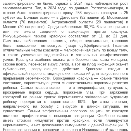
зарегистрировано не было, однако с 2024 года наблюдается рост
заболеваемости. Так, в 2024 году, по данным Роспотребнадзора, в
стране было зарегистрировано сразу 258 случаев краснухи в 25
субъектах. Больше всего — в Дагестане (92 пациента), Московской
области (70 пациентов), Астраханской области (20 пациентов) и
Москве (20 пациентов). Среди заболевших 90,7% были не привиты
или не имели сведений о вакцинации против краснухи.
Инкубационный период краснухи составляет от 11 до 21 дня.
Симптомы заболевания: вялость, общее недомогание, головная
боль, повышение температуры (чаще субфебрильная). Главные
отличительные черты краснухи – мелкоточечная сыпь по всему телу,
а также увеличение заднешейных и затылочных лимфатических
узлов. Краснуха особенно опасна для беременных: сама женщина,
скорее всего, перенесет вирус легко, а вот на плод инфекция окажет
губительное, разрушающее действие. Краснуха входит в
официальный перечень медицинских показаний для искусственного
прерывания беременности. Врожденная краснуха — крайне тяжелое
состояние, характеризующееся множественными пороками развития
ребенка. Самые классические — это микроцефалия, тугоухость,
врожденные пороки сердца, поражение глаз. При заражении
краснухой на ранних сроках беременности заболевание будущему
ребенку передается с вероятностью 90%. При этом лечения,
направленного на борьбу с вирусом в данной ситуации, не
существует. Самым эффективным способом защиты от краснухи
является профилактика с помощью вакцинации. Особенно важно
иметь стойкий иммунитет против краснухи, если планируется
беременность, и нет доказанного иммунитета к данной инфекции. В
России вакцинация от краснухи включена в Национальный календарь