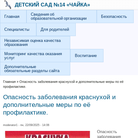
Перейти к основному содержанию
Skip to search
ДЕТСКИЙ САД №14 «ЧАЙКА»
Сведения об
Главная
Безопасность
образовательной организации
Специалисты
Для родителей
Независимая оценка качества
образования
Мониторинг качества оказания
Воспитание
услуг
Дополнительные
обязательные разделы сайта
Вы здесь
Главная
»
Опасность заболевания краснухой и дополнительные меры по её
профилактике.
Опасность заболевания краснухой и
дополнительные меры по её
профилактике.
moderator1
- пн, 22/09/2025 - 14:06
Опасность
заболевания