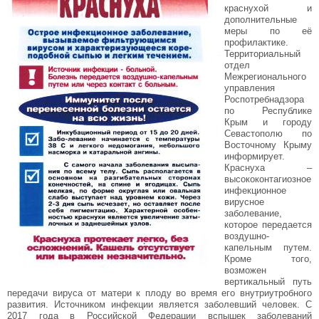
краснухой и
дополнительные
меры по её
профилактике.
Территориальный
отдел
Межрегионального
управления
Роспотребнадзора
по Республике
Крым и городу
Севастополю по
Восточному Крыму
информирует.
Краснуха –
высококонтагиозное
инфекционное
вирусное
заболевание,
которое передается
воздушно-
капельным путем.
Кроме того,
возможен
вертикальный путь
передачи вируса от матери к плоду во время его внутриутробного
развития. Источником инфекции является заболевший человек. С
2017 года в Российской Федерации вспышек заболеваний