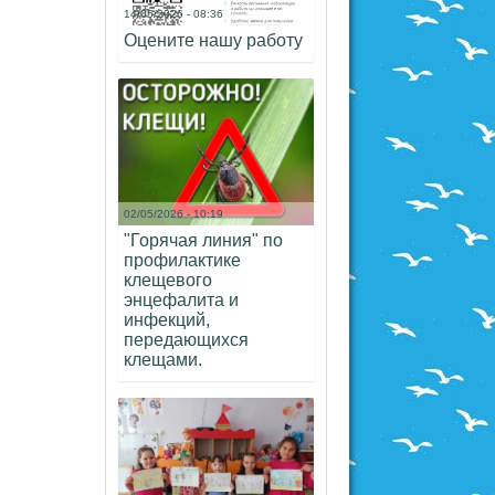
14/05/2026 - 08:36
Оцените нашу работу
02/05/2026 - 10:19
"Горячая линия" по
профилактике
клещевого
энцефалита и
инфекций,
передающихся
клещами.