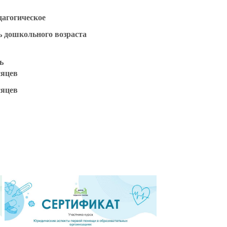
агогическое
ь дошкольного возраста
ь
сяцев
сяцев