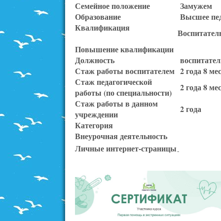
Семейное положение
Замужем
Образование
Высшее пед
Квалификация
Воспитател
Повышение квалификации
Должность
воспитател
Стаж работы воспитателем
2 года 8 ме
Стаж педагогической
2 года 8 ме
работы (по специальности)
Стаж работы в данном
2 года
учреждении
Категория
Внеурочная деятельность
Личные интернет-страницы