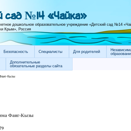
 сад №14 «Чайка»
етное дошкольное образовательное учреждение «Детский сад №14 «Ча
ки Крым», Россия
Независима
Безопасность
Специалисты
Для родителей
образовани
Дополнительные
обязательные разделы сайта
Фаиг-Кызы
има Фаиг-Кызы
79