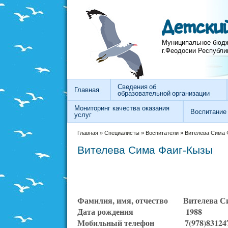
Перейти к основному содержанию
Skip to search
Детский
Муниципальное бюдж
г.Феодосии Республи
Сведения об
Главная
образовательной организации
Мониторинг качества оказания
Воспитание
услуг
Вы здесь
Главная
»
Специалисты
»
Воспитатели
»
Вителева Сима 
Вителева Сима Фаиг-Кызы
Фамилия, имя, отчество
Вителева С
Дата рождения
1988
Мобильный телефон
7(978)
83124