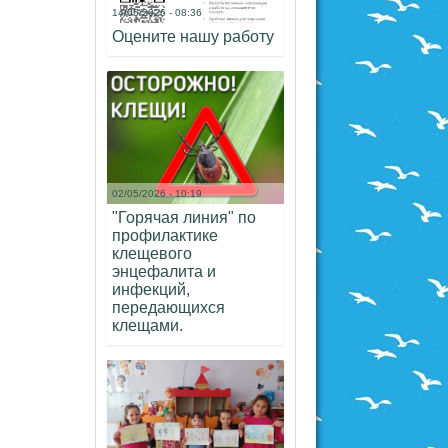
14/05/2026 - 08:36
Оцените нашу работу
02/05/2026 - 10:19
"Горячая линия" по
профилактике
клещевого
энцефалита и
инфекций,
передающихся
клещами.