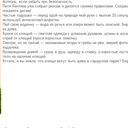
болезнь, если забыть про безопасность.
Петя Лентяев уже собрал рюкзак и делится своими правилами. Сохран
покажите детям!
Чистые ладошки — перед едой на природе мой руки с мылом 20 секун
используй антисептик/салфетки.
Пей свою водичку — вода из ручья или озера может быть опасной. Бе
из дома.
Броня от клещей — светлая одежда с длинным рукавом, штаны в носки
спрей от клещей (проси взрослых помочь).
Смотри, но не трогай — незнакомые ягоды и грибы не рви, зверей фотк
издалека.
Возвращение домой — сразу в душ, одежду в стирку, а взрослые пуст
тело на наличие клещей.
Кстати, а вы знали, что клещи могут быть даже в городском парке? Бе