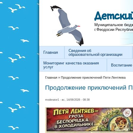
Перейти к основному содержанию
Skip to search
Детский
Муниципальное бюдж
г.Феодосии Республи
Сведения об
Главная
образовательной организации
Мониторинг качества оказания
Воспитание
услуг
Вы здесь
Главная
»
Продолжение приключений Пети Лентяева
Продолжение приключений П
moderator1
- вс, 14/06/2026 - 08:38