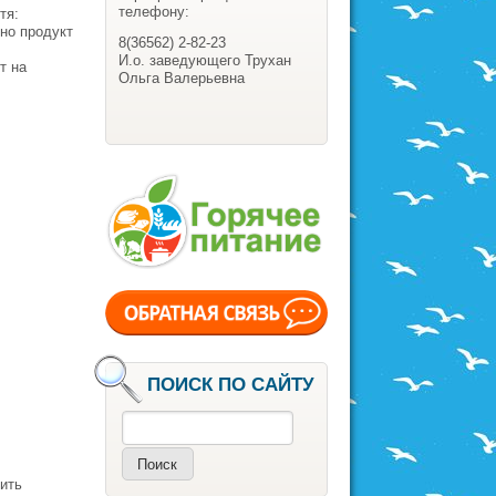
телефону:
етя:
но продукт
8(36562) 2-82-23
И.о. заведующего Трухан
т на
Ольга Валерьевна
ПОИСК ПО САЙТУ
Поиск
ить