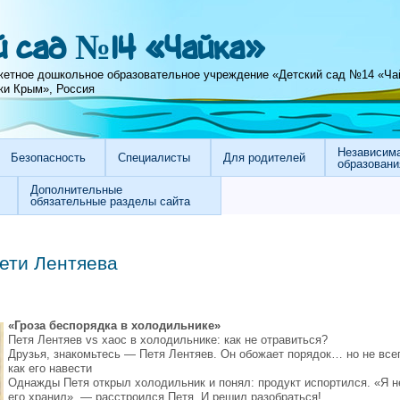
 сад №14 «Чайка»
етное дошкольное образовательное учреждение «Детский сад №14 «Ча
ки Крым», Россия
Независима
Безопасность
Специалисты
Для родителей
образовани
Дополнительные
обязательные разделы сайта
ети Лентяева
«Гроза беспорядка в холодильнике»
Петя Лентяев vs хаос в холодильнике: как не отравиться?
Друзья, знакомьтесь — Петя Лентяев. Он обожает порядок… но не всег
как его навести
Однажды Петя открыл холодильник и понял: продукт испортился. «Я 
его хранил», — расстроился Петя. И решил разобраться!