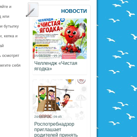
яйте и
НОВОСТИ
д или
ри бутылку
, кепка и
ай
ь осмотрят
05/08/2026 - 15:35
Челлендж «Чистая
регите себя
ягодка»
24/06/2026 - 09:45
Роспотребнадзор
приглашает
родителей принять