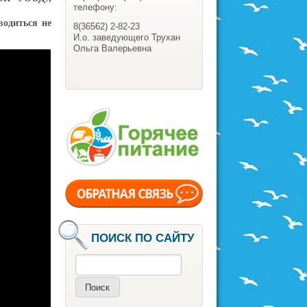
телефону:
водиться не
8(36562) 2-82-23
И.о. заведующего Трухан
Ольга Валерьевна
ПОИСК ПО САЙТУ
Поиск