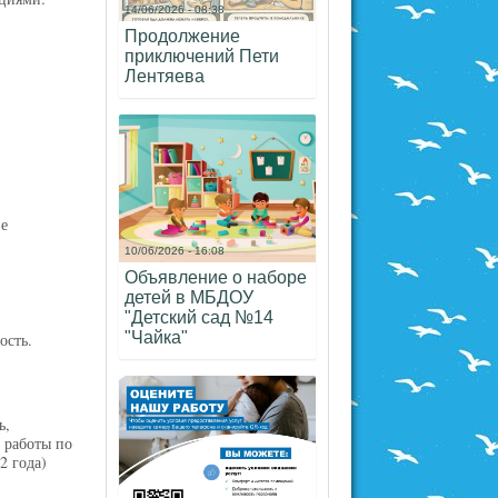
14/06/2026 - 08:38
Продолжение
приключений Пети
Лентяева
ве
10/06/2026 - 16:08
Объявление о наборе
детей в МБДОУ
"Детский сад №14
"Чайка"
ость.
ь,
 работы по
2 года)