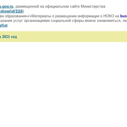
.gov.ru
, размещенной на официальном сайте Министерства
/show/id/1116
)
ства образования»/«Материалы о размещении информации о НОКО на
bus
казания услуг организациями социальной сферы можно ознакомиться, пе
/list
а 2021 год