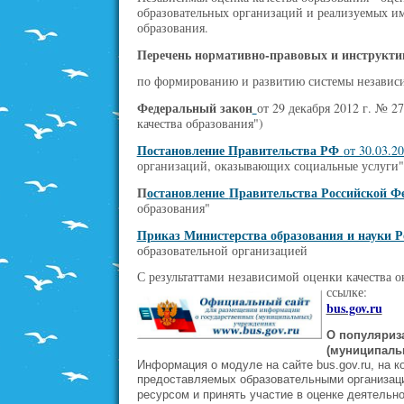
образовательных организаций и реализуемых им
образования.
Перечень нормативно-правовых и инструкти
по формированию и развитию системы независи
Федеральный закон
от 29 декабря 2012 г. № 2
качества образования")
Постановление Правительства РФ
от 30.03.2
организаций, оказывающих социальные услуги"
П
остановление
Правительства Российской Ф
образования"
Приказ Министерства образования и науки Р
образовательной организацией
С результаттами независимой оценки качества 
ссылке:
bus.gov.ru
О популяриз
(муниципальн
Информация о модуле на сайте bus.gov.ru, на к
предоставляемых образовательными организац
ресурсом и принять участие в оценке деятельн