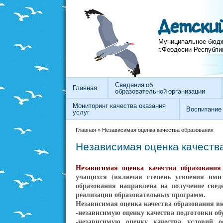
Перейти к основному содержанию
Skip to search
Детский
Муниципальное бюдж
г.Феодосии Республи
Сведения об
Главная
образовательной организации
Мониторинг качества оказания
Воспитание
услуг
Вы здесь
Главная
»
Независимая оценка качества образования
Независимая оценка качеств
Независимая оценка качества образовани
учащихся (включая степень усвоения ими 
образования направлена на получение свед
реализации образовательных программ.
Независимая оценка качества образования вк
-независимую оценку качества подготовки о
-независимую оценку качества условий 