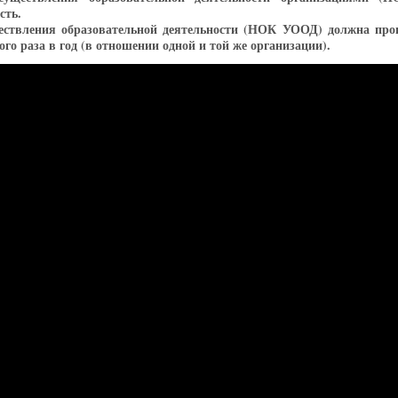
сть.
ествления образовательной деятельности (НОК УООД) должна про
ного раза в год (в отношении одной и той же организации).