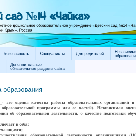
 сад №14 «Чайка»
етное дошкольное образовательное учреждение «Детский сад №14 «Ча
ки Крым», Россия
Независима
Безопасность
Специалисты
Для родителей
образовани
Дополнительные
обязательные разделы сайта
а образования
я
то оценка качества работы образовательных организаций и
- э
образовательной программы или ее частей). Независимая оценк
ений об образовательной деятельности, о качестве подготовки об
лючает в себя:
бучающихся;
осуществления образовательной деятельности организациями (