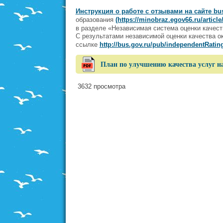
Инструкция о работе с отзывами на сайте bus
образования
(https://minobraz.egov66.ru/article
в разделе «Независимая система оценки каче
С результатами независимой оценки качества о
ссылке
http://bus.gov.ru/pub/independentRating
План по улучшению качества услуг н
3632 просмотра