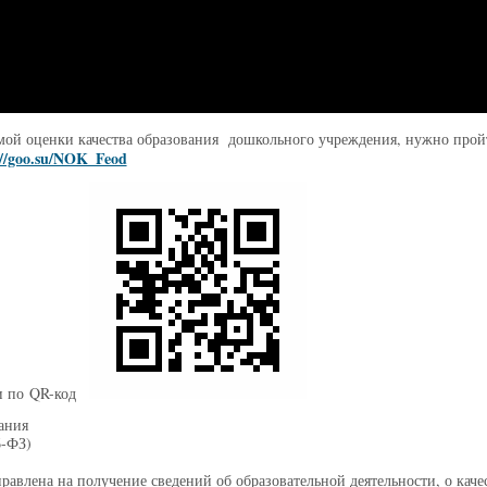
мой оценки качества образования дошкольного учреждения, нужно прой
://goo.su/NOK_Feod
 по QR-код
ания
6-ФЗ)
равлена на получение сведений об образовательной деятельности, о каче