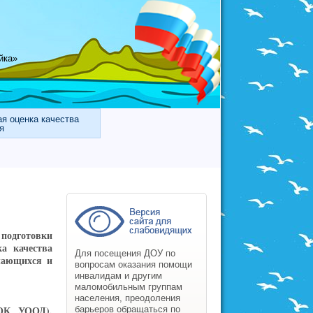
йка»
я оценка качества
я
 подготовки
а качества
Для посещения ДОУ по
учающихся и
вопросам оказания помощи
инвалидам и другим
маломобильным группам
населения, преодоления
НОК УООД),
барьеров обращаться по