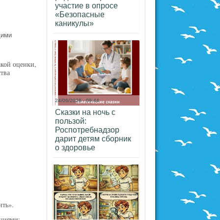
участие в опросе
«Безопасные
каникулы»
щими
кой оценки,
тва
24/06/2026 - 09:44
Сказки на ночь с
пользой:
Роспотребнадзор
дарит детям сборник
о здоровье
ить».
ациями: