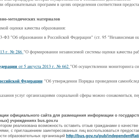
и образовательных программ в целях определения соответствия предост
вно-методических материалов
мой оценки качества образования:
73-ФЗ "Об образовании в Российской Федерации" (ст. 95 "Независимая о
013 г. № 286
"О формировании независимой системы оценки качества ра
едерации
от 5 августа 2013 г. № 662
"Об осуществлении мониторинга с
оссийской Федерации
"Об утверждении Порядка проведения самообсле
оказания услуг организациями социальной сферы можно ознакомиться, пе
ации официального сайта для размещения информации о государс
ых) учреждениях bus.gov.ru
отором реализована возможность оставить отзыв гражданами о качестве 
иями, с приглашением заинтересованных лиц воспользоваться предост
ости образовательных организаций
http://bus.gov.ru/pub/independentRat