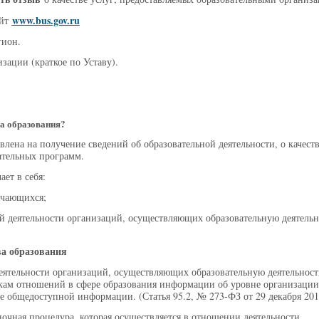
www.bus.gov.ru
айт
гион.
зации (краткое по Уставу).
ва образования?
влена на получение сведений об образовательной деятельности, о качест
ательных программ.
ет в себя:
учающихся;
ой деятельности организаций, осуществляющих образовательную деятельн
ва образования
деятельности организаций, осуществляющих образовательную деятельност
икам отношений в сфере образования информации об уровне организации
е общедоступной информации. (Статья 95.2, № 273-ФЗ от 29 декабря 201
ночная процедура, которая осуществляется в отношении деятельности