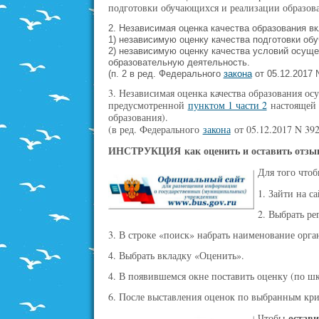
подготовки обучающихся и реализации образов
2. Независимая оценка качества образования вк
1) независимую оценку качества подготовки об
2) независимую оценку качества условий осущ
образовательную деятельность.
(п. 2 в ред. Федерального
закона
от 05.12.2017 
3. Независимая оценка качества образования 
предусмотренной
пунктом 1 части 2
настоящей 
образования).
(в ред. Федерального
закона
от 05.12.2017 N 39
ИНСТРУКЦИЯ
как оценить и оставить отзы
Для того что
1. Зайти на с
2. Выбрать ре
3. В строке «поиск» набрать наименование орган
4. Выбрать вкладку «Оценить».
4. В появившемся окне поставить оценку (по шка
6. После выставления оценок по выбранным кри
остави
Чтобы