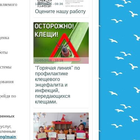
авляемого
14/05/2026 - 08:36
Оцените нашу работу
ценка
боты
02/05/2026 - 10:19
истемы
"Горячая линия" по
профилактике
клещевого
дования
энцефалита и
инфекций,
рейдя по
передающихся
клещами.
твенных
услуг,
авленным
ing/main
;