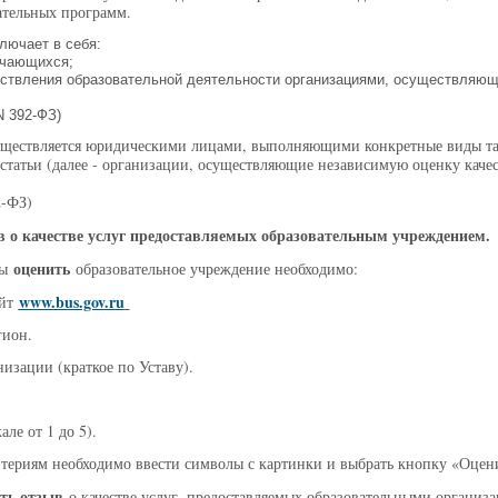
ательных программ.
лючает в себя:
учающихся;
ествления образовательной деятельности организациями, осуществляю
N 392-ФЗ)
осуществляется юридическими лицами, выполняющими конкретные виды та
статьи (далее - организации, осуществляющие независимую оценку качес
2-ФЗ)
в о качестве услуг предоставляемых образовательным учреждением.
оценить
бы
образовательное учреждение необходимо:
www.bus.gov.ru
айт
гион.
изации (краткое по Уставу).
ле от 1 до 5).
териям необходимо ввести символы с картинки и выбрать кнопку «Оцен
ть отзыв
о качестве услуг, предоставляемых образовательными организ