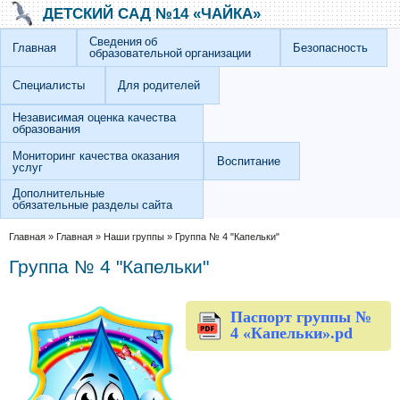
Перейти к основному содержанию
Skip to search
ДЕТСКИЙ САД №14 «ЧАЙКА»
Сведения об
Главная
Безопасность
образовательной организации
Специалисты
Для родителей
Независимая оценка качества
образования
Мониторинг качества оказания
Воспитание
услуг
Дополнительные
обязательные разделы сайта
Вы здесь
Главная
»
Главная
»
Наши группы
»
Группа № 4 "Капельки"
Группа № 4 "Капельки"
Паспорт группы №
4 «Капельки».pd