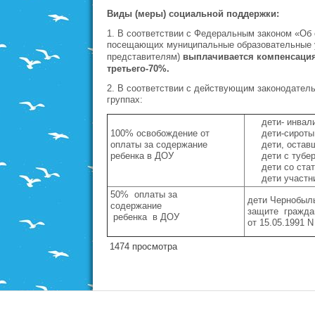
Виды (меры) социальной поддержки:
1. В соответствии с Федеральным законом «Об 
посещающих муниципальные образовательные у
представителям)
выплачивается компенсация 
третьего-70%.
2. В соответствии с действующим законодател
группах:
дети- инвали
100% освобождение от
дети-сироты
оплаты за содержание
дети, оставши
ребенка в ДОУ
дети с туберк
дети со ста
дети участни
50% оплаты за
дети Чернобыль
содержание
защите гражда
ребенка в ДОУ
от 15.05.1991 N
1474 просмотра