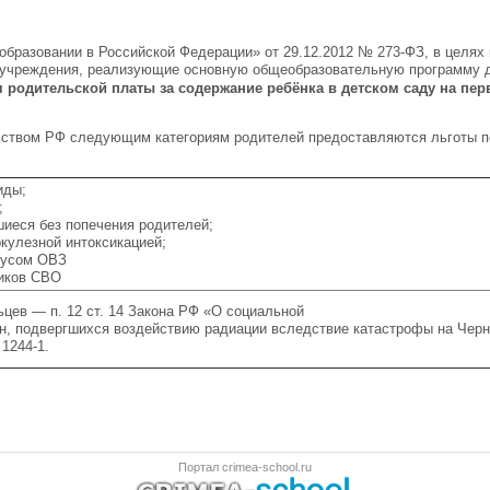
образовании в Российской Федерации» от 29.12.2012 № 273-ФЗ, в целях
чреждения, реализующие основную общеобразовательную программу до
родительской платы за содержание ребёнка в детском саду на пер
ьством РФ следующим категориям родителей предоставляются льготы п
ды;
;
еся без попечения родителей;
улезной интоксикацией;
тусом ОВЗ
ков СВО
цев — п. 12 ст. 14 Закона РФ «О социальной
н, подвергшихся воздействию радиации вследствие катастрофы на Чер
 1244-1.
Портал crimea-school.ru