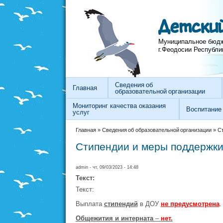
Перейти к основному содержанию
Skip to search
Детский
Муниципальное бюдж
г.Феодосии Республи
Сведения об
Главная
образовательной организации
Мониторинг качества оказания
Воспитание
услуг
Вы здесь
Главная
»
Сведения об образовательной организации
»
С
Стипендии и меры поддержк
admin
- чт, 09/03/2023 - 14:48
Текст:
Текст:
Выплата
стипендий
в ДОУ
не предусмотрена
Общежития и интерната
–
нет.