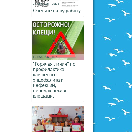
14/05/2026 - 08:36
Оцените нашу работу
02/05/2026 - 10:19
"Горячая линия" по
профилактике
клещевого
энцефалита и
инфекций,
передающихся
клещами.