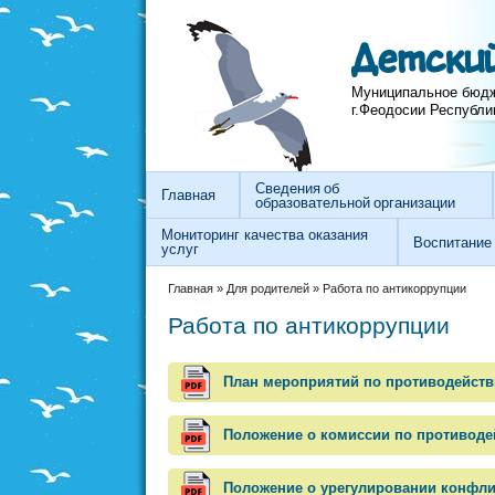
Перейти к основному содержанию
Skip to search
Детский
Муниципальное бюдж
г.Феодосии Республи
Сведения об
Главная
образовательной организации
Мониторинг качества оказания
Воспитание
услуг
Вы здесь
Главная
»
Для родителей
»
Работа по антикоррупции
Работа по антикоррупции
План мероприятий по противодейст
Положение о комиссии по противод
Положение о урегулировании конфли