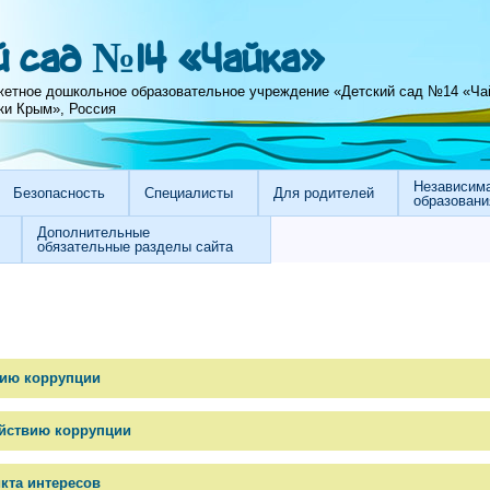
 сад №14 «Чайка»
етное дошкольное образовательное учреждение «Детский сад №14 «Ча
ки Крым», Россия
Независима
Безопасность
Специалисты
Для родителей
образовани
Дополнительные
обязательные разделы сайта
вию коррупции
ействию коррупции
кта интересов