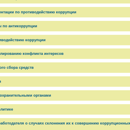
ментации по противодействию коррупции
ы по антикоррупции
тиводействию коррупции
гулированию конфликта интересов
го сбора средств
я
оохранительными органами
литике
аботодателя о случаях склонения их к совершению коррупционны