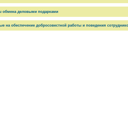
ы обмена деловыми подарками
ые на обеспечение добросовестной работы и поведения сотрудник