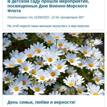
В детском саду прошли мероприятия,
посвященные Дню Военно-Морского
Флота
Опубликовано: пт, 01/08/2025 - 12:34, просмотров: 807
На этой неделе наши малыши окунулись в мир морских
приключений! Ребята узнали много интересного о моряках,
кораблях и отважных защитниках нашей Родины. Спортивные
состязания – дети проходили «морские» эстафеты,
соревновались в ловкости и скорости, как настоящие моряки!
Познавательные занятия – малыши слушали истории о
Военно-Морском Флоте и рассматривали корабли! Было
весело, интересно и познавательно! ​​​​​​​ ​​​​​​​ ​​​​​​​ ​​​​​​​ ​​​​​​​
День семьи, любви и верности!