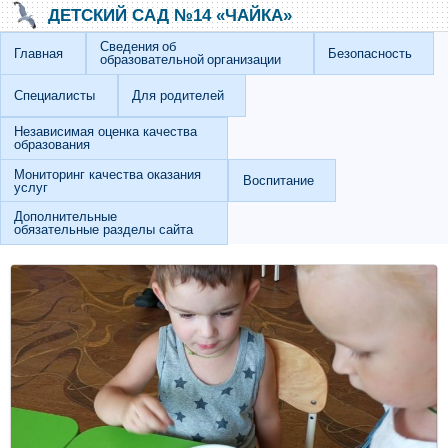
Перейти к основному содержанию
Skip to search
ДЕТСКИЙ САД №14 «ЧАЙКА»
Сведения об
Главная
Безопасность
образовательной организации
Специалисты
Для родителей
Независимая оценка качества
образования
Мониторинг качества оказания
Воспитание
услуг
Дополнительные
обязательные разделы сайта