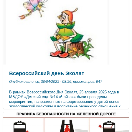
произошло присасывание клеща; куда обращаться в случае
положительного результат на энцефалит при исследовании
клеща; какие основные признаки болезни; где и как можно
сделать прививку от клещевого вирусного энцефалита; будет
проводиться специалистами территориального отдела
Межрегионального управления Роспотребнадзора по
Республике Крым и городу Севастополю по Восточному
Крыму по телефону +7 (978) 919-11-40 Период работы
«горячей линии» с 28 апреля по 11 мая 2025 с 09:00 до 17:00
(обеденный перерыв с 13.00-13.45)
Всероссийский день Эколят
Опубликовано: ср, 30/04/2025 - 08:56, просмотров: 947
В рамках Всероссийского Дня Эколят, 25 апреля 2025 года в
МБДОУ «Детский сад №14 «Чайка»» были проведены
мероприятия, направленные на формирование у детей основ
экологической культуры и воспитание бережного отношения к
природе. В подготовительных группах прошли
познавательные занятия и беседы о Всемирном Дне Земли,
дидактическая игра «Сортируем мусор». В старших группах
проведен конкурс плакатов «Эколята сохраняют природу». В
младших группах прошли прогулки и экскурсии по территории