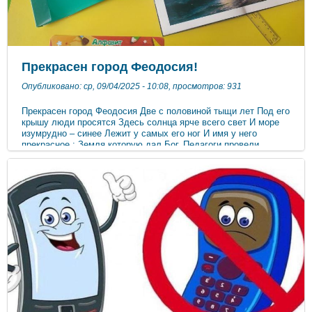
Прекрасен город Феодосия!
Опубликовано: ср, 09/04/2025 - 10:08, просмотров: 931
Прекрасен город Феодосия Две с половиной тыщи лет Под его
крышу люди просятся Здесь солнца ярче всего свет И море
изумрудно – синее Лежит у самых его ног И имя у него
прекрасное : Земля которую дал Бог. Педагоги провели
образовательную деятельность в разных интересных формах
на тему : «Мой город»