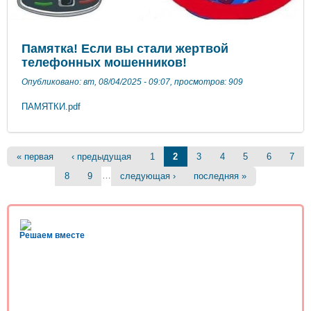
Памятка! Если вы стали жертвой
телефонных мошенников!
Опубликовано: вт, 08/04/2025 - 09:07, просмотров: 909
ПАМЯТКИ.pdf
Страницы
« первая
‹ предыдущая
1
2
3
4
5
6
7
…
8
9
следующая ›
последняя »
Решаем вместе