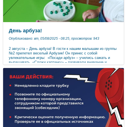
День арбуза!
Опубликовано: вт, 05/08/2025 - 08:25, просмотров: 943
2 августа – День арбуза! В гости к нашим малышам из группы
№2 прилетел веселый Арбузик! Он принес с собой
увлекательные игры: «Посади арбуз» – учились сажать и
выращивать, «Сложи картинку» – развивали внимание и
логику. А еще ребята с удовольствием слушали стихи про эту
сочную и сладкую ягоду! Но самое вкусное (и творческое!) –
это арбузные дольки в технике пластилинографии!
Посмотрите, какие они яркие а аппетитные! ​​​​​​​ ​​​​​​​ ​​​​​​​ ​​​​​​​