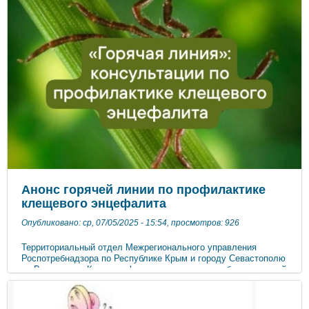
Анонс горячей линии по профилактике
клещевого энцефалита
Опубликовано: ср, 07/05/2025 - 15:54, просмотров: 926
Территориальный отдел Межрегионального управления
Роспотребнадзора по Республике Крым и городу Севастополю
по Восточному Крыму информирует о начале работы «горячей
линии» по профилактике клещевого энцефалита и инфекций,
передающихся клещами. Тематическое консультирование на
такие вопросы как: что делать и куда обращаться если