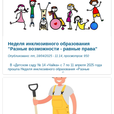
усилия, чтобы сберечь и сохранить нашу планету.
Неделя инклюзивного образования
"Разные возможности - равные права"
Опубликовано: пт, 18/04/2025 - 11:14, просмотров: 950
В «Детском саду № 14 «Чайка» с 7 по 11 апреля 2025 года
прошла Неделя инклюзивного образования «Разные
возможности – равные права». Согласно плану во всех
возрастных группах были проведены разные мероприятия,
целью которых были: развитие в образовательной организации
инклюзивной культуры, формирование в педагогическом,
родительском коллективах инклюзивных ценностей,
привлечение внимания к проблемам людей с ограниченными
возможностями здоровья и инвалидностью. В этот период
проводились уроки Доброты с детьми на тему: «Подари
другому радость», «Мы разные, мы равные, мы вместе»,
главной целью которых было показать детям, что все люди
разные .Прошла акция «Зажги синий», целью которой было