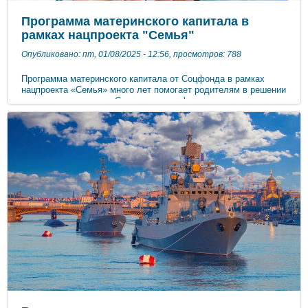
Программа материнского капитала в
рамках нацпроекта "Семья"
Опубликовано: пт, 01/08/2025 - 12:56, просмотров: 788
Программа материнского капитала от Соцфонда в рамках
нацпроекта «Семья» много лет помогает родителям в решении
самых важных задач. Средства сертификата можно
использовать по множеству направлений. Образование детей
–одно из них. С начала года Отделение СФР по Крыму
одобрило более 3700 заявлений на распоряжение средствами
материнского капитала на получение образования детей. Речь
не только об обучении в вузе или на курсах. Маткапитал
можно направить на развитие творческого потенциала ребенка
– занятия изобразительным и театральным искусством,
музыкой, пением и так далее.