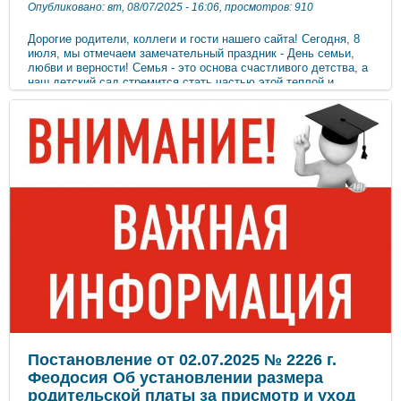
Опубликовано: вт, 08/07/2025 - 16:06, просмотров: 910
Дорогие родители, коллеги и гости нашего сайта! Сегодня, 8
июля, мы отмечаем замечательный праздник - День семьи,
любви и верности! Семья - это основа счастливого детства, а
наш детский сад стремится стать частью этой теплой и
дружной атмосферы. В этот день мы хотим поздравить всех
родителей, бабушек и дедушек, братьев и сестер наших
воспитанников. Пусть в ваших семьях всегда царят
взаимопонимание, поддержка и радость! Ромашка - символ
этого праздника – напоминает нам о том, как важно беречь
близких и дарить им внимание. Сегодня в группах прошли
тематические занятия и познавательное праздничное
мероприятие с просмотром мультфильма о святых Петре и
Февронии Пусть этот праздник станет поводом для теплых
встреч и добрых разговоров! С уважением, Администрация и
коллектив МБДОУ «Детский сад №14 «Чайка» г.Феодосии
Республики Крым»
Постановление от 02.07.2025 № 2226 г.
Феодосия Об установлении размера
родительской платы за присмотр и уход