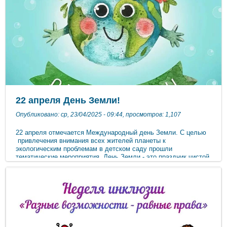
22 апреля День Земли!
Опубликовано: ср, 23/04/2025 - 09:44, просмотров: 1,107
22 апреля отмечается Международный день Земли. С целью
привлечения внимания всех жителей планеты к
экологическим проблемам в детском саду прошли
тематические мероприятия. День Земли - это праздник чистой
воды, земли и воздуха. Ребята узнали, почему гибнет все
живое и как люди могут помочь сохранить красоту Земли.
Также вспомнили «Правила поведения на природе»,
рассматривали глобус, поиграли в дидактические игры и
нарисовали нашу зелёную планету. Во время прогулки
собрали мусор на участке детского сада. Наша главная
задача в детском саду побудить детей задуматься о
взаимоотношениях человека и природы, и приложить все