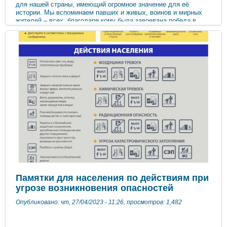
для нашей страны, имеющий огромное значение для её
истории. Мы вспоминаем павших и живых, воинов и мирных
жителей – всех, благодаря кому была завоевана победа в
Великой Отечественной войне 1941-1945 годов. В нашем
детском саду ежегодно отмечается праздник 9 Мая – День
Победы. Педагоги нашего детского сада стараются следовать
одной простой и понятной всем истине: – пока мы помним и
чтим предков, завоевавших Победу в этой страшной войне,
мы можем передать своим детям высочайшие ценности -
патриотизм и любовь к своей Родине. С праздником! С днём
Великой Победы! Мира и счастья всем народам на Земле!
«Никто не забыт! Ничто не забыто!»
Памятки для населения по действиям при
угрозе возникновения опасностей
Опубликовано: чт, 27/04/2023 - 11:26, просмотров: 1,482