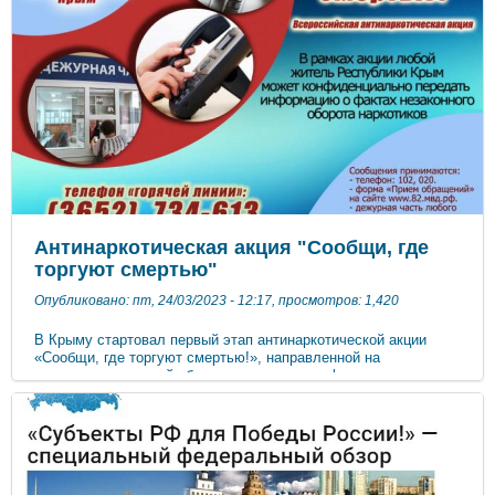
Антинаркотическая акция "Сообщи, где
торгуют смертью"
Опубликовано: пт, 24/03/2023 - 12:17, просмотров: 1,420
В Крыму стартовал первый этап антинаркотической акции
«Сообщи, где торгуют смертью!», направленной на
вовлечение широкой общественности в профилактику
наркомании и борьбу с незаконным оборотом наркотиков.
Межведомственные мероприятия проводятся на
всероссийском уровне с 15 по 26 марта 2023 года, их
координатором выступает Министерство внутренних дел
России. Читать подробнее… В дни проведения акции
телефонные «горячие линии» органов внутренних дел будут