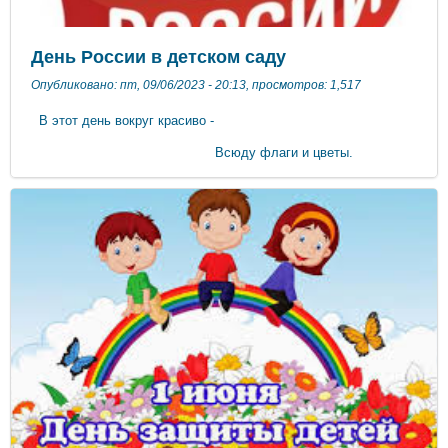
«Управление образования Администрации города Феодосии
Республики Крым» по телефону по 8(36562) 3-02-55. СПИСКИ
НАПРАВЛЕННЫХ ДЕТЕЙ В 2023.pdf
День России в детском саду
Опубликовано: пт, 09/06/2023 - 20:13, просмотров: 1,517
В этот день вокруг красиво -
Всюду флаги и цветы.
День России! День России!
Веселимся я и ты.
Почему? Да праздник это!
Отдыхает вся страна!
В этот день в
начале лета – именинница она! В нашем детском саду
прошел праздник, посвященный Дню России. Ребята читали
стихи, пели песни, танцевали, играли в подвижные и
музыкальные игры, соревновались. У детей осталось много
впечатлений от проведенного мероприятия, посвящённому
празднованию Дня России.