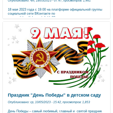
Опубликовано: чт, 18/05/2023 - 07:47, просмотров: 1,461
18 мая 2023 года с 19.00 на платформе официальной группы
социальной сети ВКонтакте по
ссылке https://vk.com/gibdd_82_news состоится единое
тематическое родительское собрание, организованное
сотрудниками Госавтоинспекции Крыма. Для просмотра и
участия в прямой трансляции необходимо заранее вступить в
официальную группу Госавтоинспекции. Также информируем,
что на канале «Госавтоинспекция МВД России» видеохостинга
RUTUBEпо
ссылке https://rutube.ru/channel/13806034/ размещена и
доступна для просмотра запись онлайн трансляции,
организованной Госавтоинспекцией МВД России на
федеральном уровне.
Праздник "День Победы" в детском саду
Опубликовано: ср, 10/05/2023 - 15:42, просмотров: 1,853
День Победы – самый любимый, главный и святой праздник