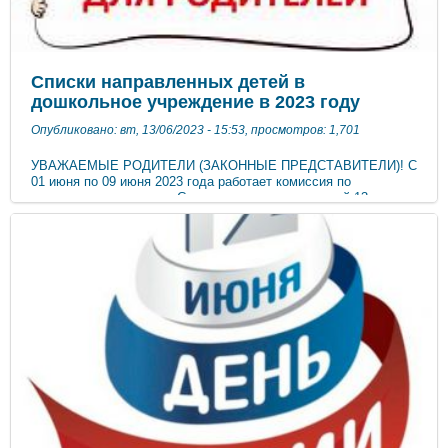
конце праздника были игры с мыльными пузырями и
праздничная дискотека.
Списки направленных детей в
дошкольное учреждение в 2023 году
Опубликовано: вт, 13/06/2023 - 15:53, просмотров: 1,701
УВАЖАЕМЫЕ РОДИТЕЛИ (ЗАКОННЫЕ ПРЕДСТАВИТЕЛИ)! С
01 июня по 09 июня 2023 года работает комиссия по
комплектованию групп. Списки направленных детей 13 июня
2023 года размещены на сайтах и доске объявлений
дошкольных образовательных учреждений. В списках в
колонке «ЗАЯВЛЕНИЕ» находится информация (№ учетной
записи) о детях, направленных в ДОУ. Вам необходимо
сверить номер в колонке «ЗАЯВЛЕНИЕ» с регистрационным
номером учёта в сертификате или уведомлении, выданном
Вам при регистрации ребенка в «Электронной очереди в ДОО
Республики Крым». В случае совпадения номера заявления
Вам необходимо обратиться к заведующему дошкольного
образовательного учреждения для получения информации о
зачислении ребенка в детский сад. ВНИМАНИЕ! Ребенок
должен быть зачислен в ДОУ в срок до 31 августа 2023 года,
в противном случае ребенку автоматически выставляется
статус «Не явился». Дополнительно сообщаем, что для
уточнения информации Вы можете обратиться в МКУ