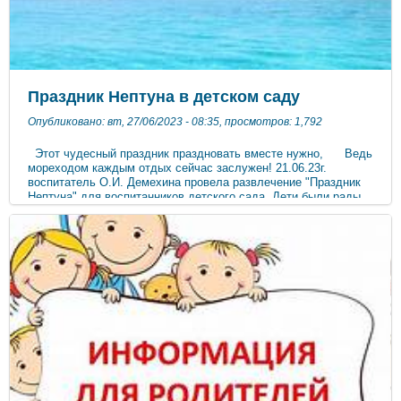
Праздник Нептуна в детском саду
Опубликовано: вт, 27/06/2023 - 08:35, просмотров: 1,792
Этот чудесный праздник праздновать вместе нужно, Ведь
мореходом каждым отдых сейчас заслужен! 21.06.23г.
воспитатель О.И. Демехина провела развлечение "Праздник
Нептуна" для воспитанников детского сада. Дети были рады
встрече с могучим властелином морей и океанов царём
Нептуном. Вместе с Нептуном они отгадывали загадки,
принимали участие в веселых эстафетах: - игра «Плавуны»,
где дети надевали на себя надувные круги и пробегали вокруг
озера, изображая, что плывут; - игра «Достань жемчужину»,
где дети ловили из воды жемчужины и складывали в свою
корзинку; Игры с водой внесли в праздник ещё больше
веселья, задора и смеха. А еще пели задорные песни,
танцевали зажигательные танцы. Дошкольники получили
возможность проявить смелость, ловкость, настойчивость в
достижении результата. Все игры были подобраны с учетом
возрастных особенностей детей. Проведение этого летнего
праздника принесло детям не только массу положительных
эмоций, а также способствовало закаливанию их организма. В