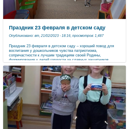
Праздник 23 февраля в детском саду
Опубликовано: вт, 21/02/2023 - 18:16, просмотров: 1,487
Праздник 23 февраля в детском саду – хороший повод для
воспитания у дошкольников чувства патриотизма,
сопричастности к лучшим традициям своей Родины,
формирования у детей гордости за славных защитников
Отечества. Это праздник всех людей, которые стоят на
страже нашей Родины. Это праздник настоящих мужчин —
смелых и отважных, ловких и надёжных, а также праздник
мальчиков, которые вырастут и станут защитниками
Отечества, а пока мы знакомим детей и рассказываем, что
такое армия, почему 23 февраля - День Защитника Отечества.
Воспитываем уважительное отношение к военному человеку,
человеку в форме, прививаем любовь к Родине, и развиваем
патриотические чувства.