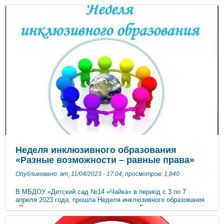
апреля 1961 года. День космонавтики – важное событие
в жизни нашей страны, и об этом должны знать дети. Очень
важно привить детям чувство гордости и уважения к своей
стране, её культуре, осознание личной причастности к жизни
Родины. Тема космоса всегда интересна детям,
поэтому педагоги никогда не оставляют её без внимания.
Для детей старшего возраста было проведёно развлечение-
"Космическое путешествие". Воспитанники ознакомлены
с информацией о первом полёте человека в космос, о
планетах Солнечной системы, о Вселенной. В группах
оформлены выставки детских работ, плакатов, посвящённые
этому празднику.
Неделя инклюзивного образования
«Разные возможности – равные права»
Опубликовано: вт, 11/04/2023 - 17:04, просмотров: 1,840
В МБДОУ «Детский сад №14 «Чайка» в период с 3 по 7
апреля 2023 года, прошла Неделя инклюзивного образования
«Разные возможности – равные права». Главная цель
проведения Недели в ДОУ заключается в формировании у
детей дошкольного возраста толерантного отношения к