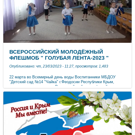
век» https://rusregioninform.ru/magazin/redakcziya-zhurnala.html
формируют на портале РИА «Новости регионов
России» https://regioninformburo.ru/ Специальный
федеральный обзор «Субъекты РФ для Победы России!»
УЗНАТЬ ПОДРОБНЕЕ...
ВСЕРОССИЙСКИЙ МОЛОДЁЖНЫЙ
ФЛЕШМОБ " ГОЛУБАЯ ЛЕНТА-2023 "
Опубликовано: чт, 23/03/2023 - 11:27, просмотров: 1,483
22 марта во Всемирный день воды Воспитанники МБДОУ
"Детский сад №14 "Чайка" г.Феодосии Республики Крым,
присоединились к акции Всероссийский молодёжный
флешмоб «Голубая лента». Это ежегодное мероприятие,
целью которого является привлечение внимания
обучающихся к проблемам охраны, восстановления и
сохранения водных ресурсов.