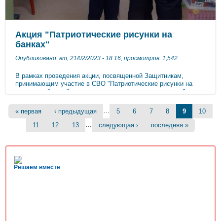
Акция "Патриотические рисунки на
банках"
Опубликовано: вт, 21/02/2023 - 18:16, просмотров: 1,542
В рамках проведения акции, посвященной Защитникам,
принимающим участие в СВО "Патриотические рисунки на
жестяных банках" в нашем детском саду проведена работа
под руководством педагогов, в ходе которой воспитанники
Страницы
подготовительной к школе и старшей групп совместно с
…
« первая
‹ предыдущая
5
6
7
8
9
10
родителями подготовили рисунки на банках.
…
11
12
13
следующая ›
последняя »
Решаем вместе