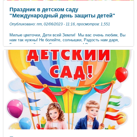
Праздник в детском саду
"Международный день защиты детей"
Опубликовано: пт, 02/06/2023 - 11:16, просмотров: 1,551
Милые цветочки, Дети всей Земли! Мы вас очень любим, Вы
нам так нужны! Не болейте, солнышки, Радость нам даря,
Будьте в этой жизни Счастливы всегда! В нашем детском
саду прошел праздник, посвященный Международному дню
защиты детей и началу лета. Дети с удовольствием
рисовали мелками на асфальте, танцевали, играли и
участвовали в различных эстафетах, вместе с героями из
сказок. Праздник получился занимательный, веселый,
озорной.