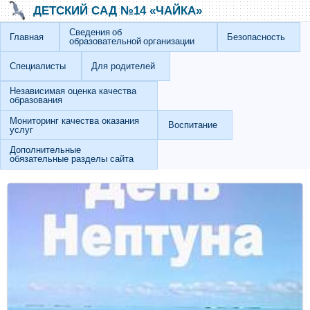
Перейти к основному содержанию
Skip to search
ДЕТСКИЙ САД №14 «ЧАЙКА»
Сведения об
Главная
Безопасность
образовательной организации
Специалисты
Для родителей
Независимая оценка качества
образования
Мониторинг качества оказания
Воспитание
услуг
Дополнительные
обязательные разделы сайта