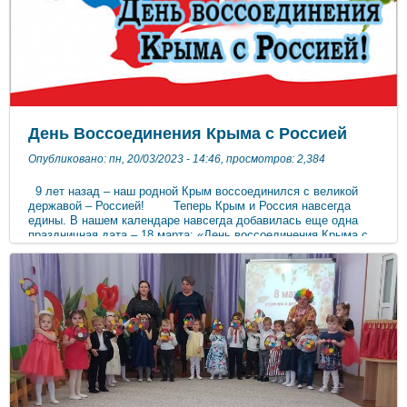
День Воссоединения Крыма с Россией
Опубликовано: пн, 20/03/2023 - 14:46, просмотров: 2,384
9 лет назад – наш родной Крым воссоединился с великой
державой – Россией! Теперь Крым и Россия навсегда
едины. В нашем календаре навсегда добавилась еще одна
праздничная дата – 18 марта: «День воссоединения Крыма с
Россией». Мы отмечаем этот день, как большой для нас
праздник – «Крымская весна». С целью формирования у
детей патриотических чувств, уважения к истории своей
страны, развития интереса к историческим событиям,
произошедшим в Крыму 14 марта 2014 года, в «Детском саду
№ 14 «Чайка» с 13 по 17 марта прошли тематические дни,
посвященные Дню воссоединения Крыма с Россией.
Совместно с родителями, воспитатели провели акцию "Крым-
Россия, 9 лет вместе". Украсили фасад и окна ДОУ. В
рамках праздничных мероприятий педагоги ДОУ организовали
с воспитанниками комплекс мероприятий – провели