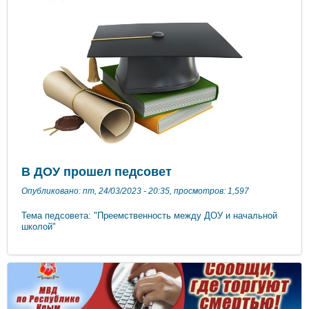
образования в муниципальных бюджетных дошкольных
образовательных учреждениях муниципального образования
городской округ Феодосия Республика Крым, реализующих
основную образовательную программу дошкольного
образования.pdf Размер родительской платы за присмотр и
уход за один день пребывания для детей дошкольного
возраста составляет 162,00 руб. (в т.ч. на комплекс мер по
организации питания – 156,00 руб., хозяйственно-бытового
обслуживания детей, обеспечение соблюдения ими личной
гигиены и режима дня – 6,0 руб.).
В ДОУ прошел педсовет
Опубликовано: пт, 24/03/2023 - 20:35, просмотров: 1,597
Тема педсовета: "Преемственность между ДОУ и начальной
школой"